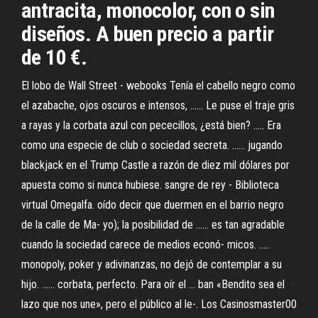
antracita, monocolor, con o sin
diseños. A buen precio a partir
de 10 €.
El lobo de Wall Street - webooks Tenía el cabello negro como
el azabache, ojos oscuros e intensos, ...... Le puse el traje gris
a rayas y la corbata azul con pececillos, ¿está bien? ..... Era
como una especie de club o sociedad secreta. ...... jugando
blackjack en el Trump Castle a razón de diez mil dólares por
apuesta como si nunca hubiese. sangre de rey - Biblioteca
virtual Omegalfa. oído decir que duermen en el barrio negro
de la calle de Ma- yo); la posibilidad de ...... es tan agradable
cuando la sociedad carece de medios econó- micos. .....
monopoly, poker y adivinanzas, no dejó de contemplar a su
hijo. ...... corbata, perfecto. Para oír el ... ban «Bendito sea el
lazo que nos une», pero el público al le-. Los Casinosmaster00