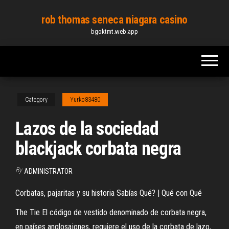
Skip
rob thomas seneca niagara casino
to
bgoktmt.web.app
the
content
Category
Yurko83480
Lazos de la sociedad
blackjack corbata negra
By
ADMINISTRATOR
Corbatas, pajaritas y su historia Sabías Qué? | Qué con Qué
The Tie El código de vestido denominado de corbata negra,
en países anglosajones, requiere el uso de la corbata de lazo,