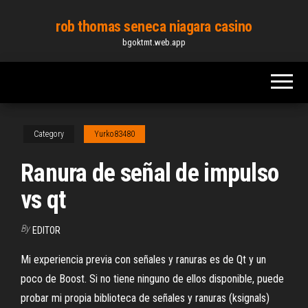
Skip
rob thomas seneca niagara casino
to
bgoktmt.web.app
the
content
Category
Yurko83480
Ranura de señal de impulso
vs qt
By
EDITOR
Mi experiencia previa con señales y ranuras es de Qt y un
poco de Boost. Si no tiene ninguno de ellos disponible, puede
probar mi propia biblioteca de señales y ranuras (ksignals)